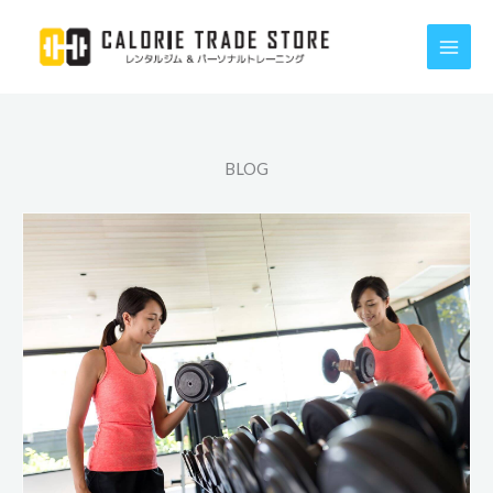
内
容
を
ス
キ
ッ
BLOG
プ