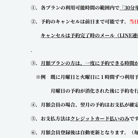
①．各プランの利用可能時間の範囲内で
「30分
②．予約のキャンセルは前日まで可能です。
当
キャンセルは予約完了時のメール（LINE
③．
月額プランの方は、一度に予約できる時間が
※例 既に月曜日と火曜日に１時間ずつ利用予
月曜日の予約が消化された後に予約を行うと
④．月額会員の場合、翌月の予約はお支払が確
⑤．お支払方法は
クレジットカード払いのみ
で
⑥．月額会員登録後は自動更新となります。（毎