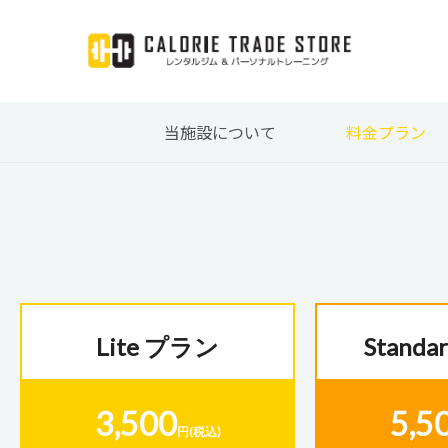
内
容
を
ス
キ
当施設について
料金プラン
ッ
プ
Lite プラン
Stand
3,500
5,5
円(税込)