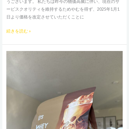
お
うございます。 私たちは昨今の物価高騰に伴い、現在のサ
知
ービスクオリティを維持するためやむを得ず、2025年1月1
ら
日より価格を改定させていただくことに
せ
続きを読む »
あ
な
た
の
ト
レ
ー
ニ
ン
グ