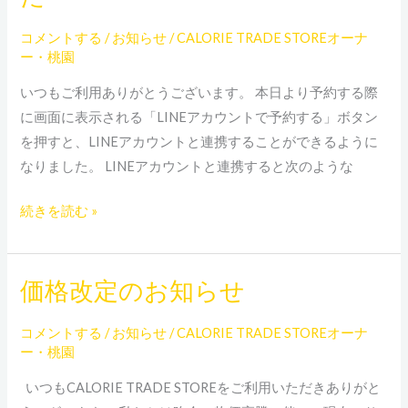
時
の
コメントする
/
お知らせ
/
CALORIE TRADE STOREオーナ
LINE
ー・桃園
連
いつもご利用ありがとうございます。 本日より予約する際
携
に画面に表示される「LINEアカウントで予約する」ボタン
を
を押すと、LINEアカウントと連携することができるように
導
なりました。 LINEアカウントと連携すると次のような
入
し
続きを読む »
ま
し
た
価格改定のお知らせ
価
格
コメントする
/
お知らせ
/
CALORIE TRADE STOREオーナ
改
ー・桃園
定
の
いつもCALORIE TRADE STOREをご利用いただきありがと