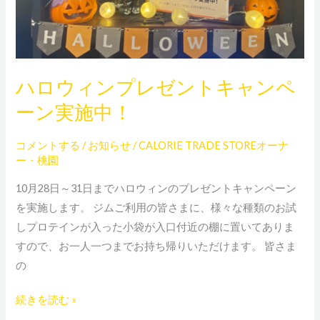
ン
ト
キ
ャ
ハロウィンプレゼントキャンペ
ン
ペ
ーン実施中！
ー
ン
コメントする
/
お知らせ
/
CALORIE TRADE STOREオーナ
実
ー・桃園
施
10月28日～31日までハロウィンのプレゼントキャンペーン
中！
を実施します。 ジムご利用の皆さまに、様々な種類のお試
しプロテインが入った小袋が入口付近の棚に置いてありま
すので、お一人一つまでお持ち帰りいただけます。 皆さま
の
続きを読む »