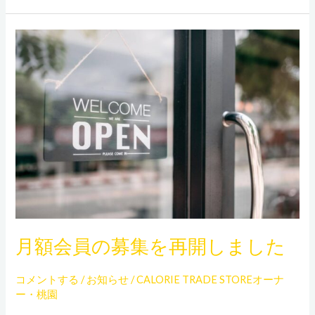
月
額
会
員
の
募
集
を
再
開
し
月額会員の募集を再開しました
ま
し
コメントする
/
お知らせ
/
CALORIE TRADE STOREオーナ
た
ー・桃園