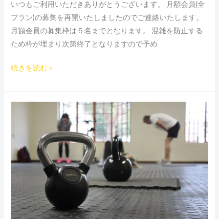
いつもご利用いただきありがとうございます。 月額会員(全
プラン)の募集を再開いたしましたのでご連絡いたします。
月額会員の募集枠は５名までとなります。 混雑を防止する
ため枠が埋まり次第終了となりますので予め
続きを読む »
３
月
の
月
額
会
員
の
募