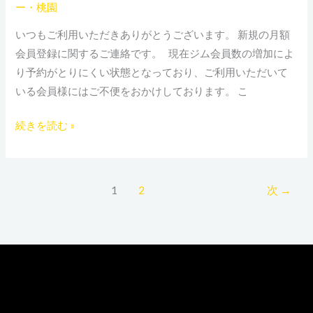
し
ー・桃園
た
いつもご利用いただきありがとうございます。 新規の月額
た
会員登録に関するご連絡です。 現在ジム会員数の増加によ
め、
り予約がとりにくい状態となっており、ご利用いただいて
終
いる会員様にはご不便をおかけしております。 こ
了
さ
続きを読む »
せ
て
い
1
2
次
→
た
だ
き
ま
す