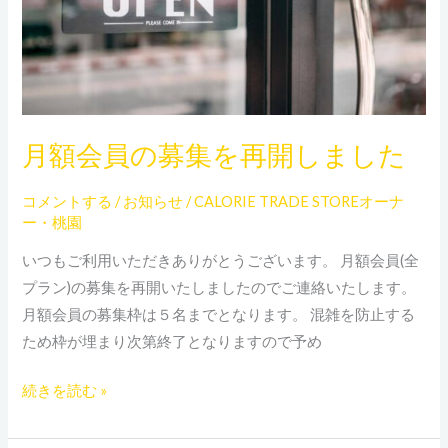
集
を
再
開
し
月額会員の募集を再開しました
ま
し
コメントする
/
お知らせ
/
CALORIE TRADE STOREオーナ
た
ー・桃園
いつもご利用いただきありがとうございます。 月額会員(全
プラン)の募集を再開いたしましたのでご連絡いたします。
月額会員の募集枠は５名までとなります。 混雑を防止する
ため枠が埋まり次第終了となりますので予め
続きを読む »