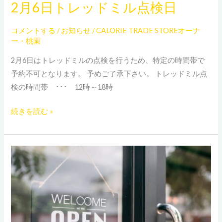
2月6日トレッドミル点検日
2
だ
月
き
コメントする
/
お知らせ
/
CALORIE TRADE STOREオーナ
6
ま
ー・桃園
日
す
ト
2月6日はトレッドミルの点検を行うため、特定の時間帯で
レ
予約不可となります。 予めご了承下さい。 トレッドミル点
ッ
検の時間帯 ･･･ 12時～18時
ド
続きを読む »
ミ
ル
点
検
月
日
額
会
員
の
募