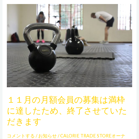
１
１
月
の
月
額
会
員
の
募
集
１１月の月額会員の募集は満枠
は
に達したため、終了させていた
満
枠
だきます
に
達
コメントする
/
お知らせ
/
CALORIE TRADE STOREオーナ