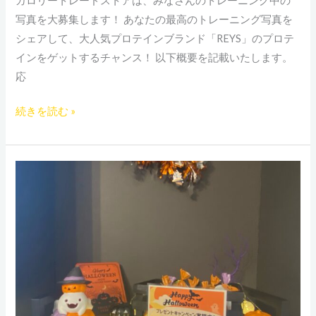
カロリートレードストアは、みなさんのトレーニング中の
写真を大募集します！ あなたの最高のトレーニング写真を
シェアして、大人気プロテインブランド「REYS」のプロテ
インをゲットするチャンス！ 以下概要を記載いたします。
応
続きを読む »
ハ
ロ
ウ
ィ
ン
プ
レ
ゼ