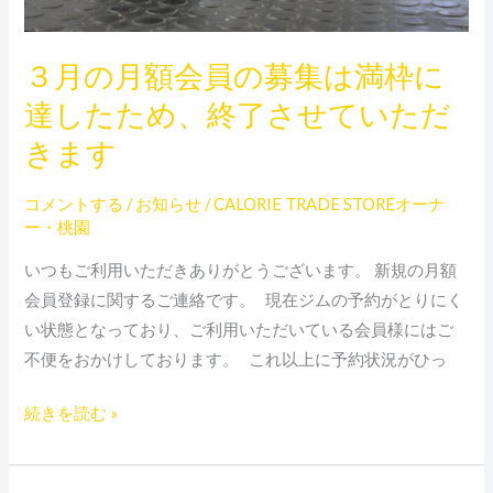
集
は
３月の月額会員の募集は満枠に
満
達したため、終了させていただ
枠
に
きます
達
し
コメントする
/
お知らせ
/
CALORIE TRADE STOREオーナ
た
ー・桃園
た
いつもご利用いただきありがとうございます。 新規の月額
め、
会員登録に関するご連絡です。 現在ジムの予約がとりにく
終
い状態となっており、ご利用いただいている会員様にはご
了
不便をおかけしております。 これ以上に予約状況がひっ
さ
せ
続きを読む »
て
い
た