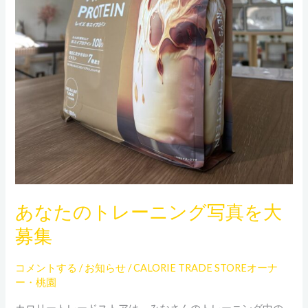
写
真
を
大
募
集
あなたのトレーニング写真を大
募集
コメントする
/
お知らせ
/
CALORIE TRADE STOREオーナ
ー・桃園