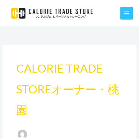
内
容
を
ス
キ
ッ
プ
CALORIE TRADE
STOREオーナー・桃
園