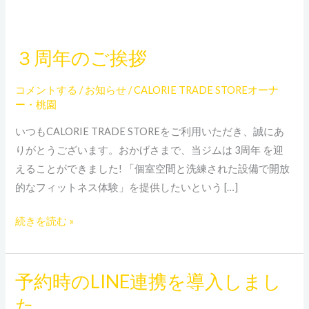
３周年のご挨拶
３
周
コメントする
/
お知らせ
/
CALORIE TRADE STOREオーナ
年
ー・桃園
の
ご
いつもCALORIE TRADE STOREをご利用いただき、誠にあ
挨
りがとうございます。おかげさまで、当ジムは 3周年 を迎
拶
えることができました! 「個室空間と洗練された設備で開放
的なフィットネス体験」を提供したいという […]
続きを読む »
予約時のLINE連携を導入しまし
予
約
た