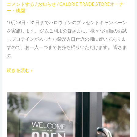
ン
コメントする
/
お知らせ
/
CALORIE TRADE STOREオーナ
実
ー・桃園
施
10月28日～31日までハロウィンのプレゼントキャンペーン
中！
を実施します。 ジムご利用の皆さまに、様々な種類のお試
しプロテインが入った小袋が入口付近の棚に置いてありま
すので、お一人一つまでお持ち帰りいただけます。 皆さま
の
続きを読む »
月
額
会
員
の
募