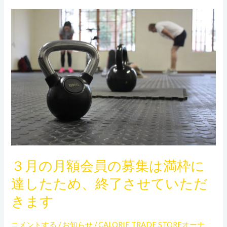
３
月
の
月
額
会
員
の
募
集
は
３月の月額会員の募集は満枠に
満
達したため、終了させていただ
枠
に
きます
達
し
コメントする
/
お知らせ
/
CALORIE TRADE STOREオーナ