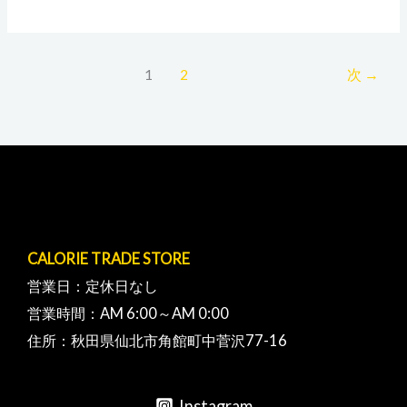
せ
て
い
1
2
次
→
た
だ
き
ま
す
CALORIE TRADE STORE
営業日：定休日なし
営業時間：AM 6:00～AM 0:00
住所：秋田県仙北市角館町中菅沢77-16
Instagram