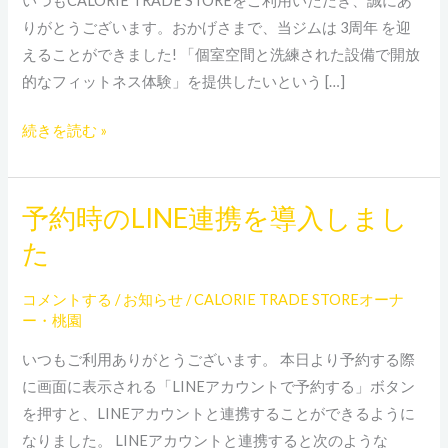
いつもCALORIE TRADE STOREをご利用いただき、誠にあ
挨
りがとうございます。おかげさまで、当ジムは 3周年 を迎
拶
えることができました! 「個室空間と洗練された設備で開放
的なフィットネス体験」を提供したいという […]
続きを読む »
予約時のLINE連携を導入しまし
予
約
た
時
の
コメントする
/
お知らせ
/
CALORIE TRADE STOREオーナ
LINE
ー・桃園
連
いつもご利用ありがとうございます。 本日より予約する際
携
に画面に表示される「LINEアカウントで予約する」ボタン
を
を押すと、LINEアカウントと連携することができるように
導
なりました。 LINEアカウントと連携すると次のような