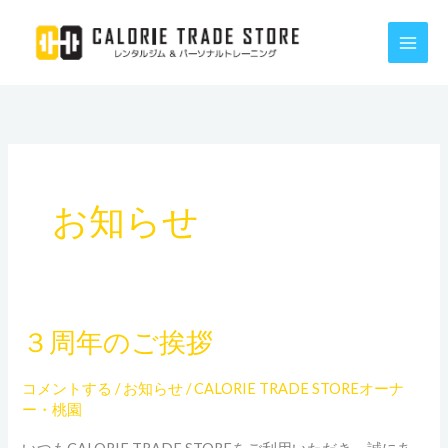
内
容
を
ス
キ
ッ
プ
お知らせ
３周年のご挨拶
３
周
コメントする
/
お知らせ
/
CALORIE TRADE STOREオーナ
年
ー・桃園
の
ご