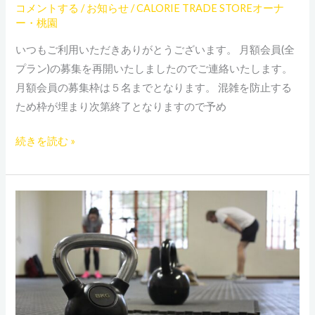
コメントする
/
お知らせ
/
CALORIE TRADE STOREオーナ
た
ー・桃園
いつもご利用いただきありがとうございます。 月額会員(全
プラン)の募集を再開いたしましたのでご連絡いたします。
月額会員の募集枠は５名までとなります。 混雑を防止する
ため枠が埋まり次第終了となりますので予め
続きを読む »
１
１
月
の
月
額
会