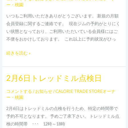
た
ー・桃園
た
いつもご利用いただきありがとうございます。 新規の月額
め、
会員登録に関するご連絡です。 現在ジムの予約がとりにく
終
い状態となっており、ご利用いただいている会員様にはご
了
不便をおかけしております。 これ以上に予約状況がひっ
さ
せ
続きを読む »
て
い
た
2月6日トレッドミル点検日
2
だ
月
き
コメントする
/
お知らせ
/
CALORIE TRADE STOREオーナ
6
ま
ー・桃園
日
す
ト
2月6日はトレッドミルの点検を行うため、特定の時間帯で
レ
予約不可となります。 予めご了承下さい。 トレッドミル点
ッ
検の時間帯 ･･･ 12時～18時