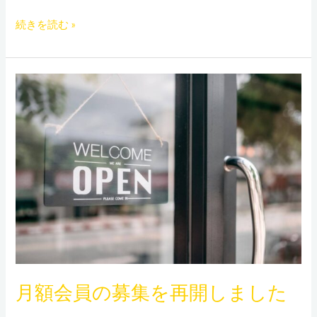
ド
続きを読む »
ミ
ル
点
検
月
日
額
会
員
の
募
集
を
再
開
し
月額会員の募集を再開しました
ま
し