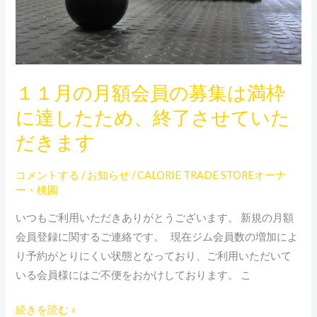
員
の
募
集
１１月の月額会員の募集は満枠
は
に達したため、終了させていた
満
枠
だきます
に
達
コメントする
/
お知らせ
/
CALORIE TRADE STOREオーナ
し
ー・桃園
た
いつもご利用いただきありがとうございます。 新規の月額
た
会員登録に関するご連絡です。 現在ジム会員数の増加によ
め、
り予約がとりにくい状態となっており、ご利用いただいて
終
いる会員様にはご不便をおかけしております。 こ
了
さ
続きを読む »