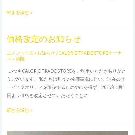
入
し
続きを読む »
ま
し
た
価格改定のお知らせ
価
格
コメントする
/
お知らせ
/
CALORIE TRADE STOREオーナ
改
ー・桃園
定
の
いつもCALORIE TRADE STOREをご利用いただきありがと
お
うございます。 私たちは昨今の物価高騰に伴い、現在のサ
知
ービスクオリティを維持するためやむを得ず、2025年1月1
ら
日より価格を改定させていただくことに
せ
続きを読む »
あ