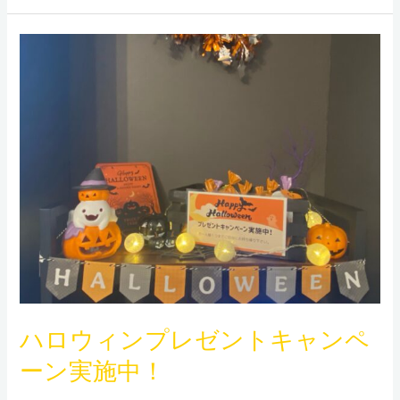
ハ
ロ
ウ
ィ
ン
プ
レ
ゼ
ン
ト
キ
ャ
ハロウィンプレゼントキャンペ
ン
ペ
ーン実施中！
ー