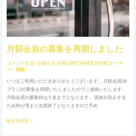
集
を
再
開
し
月額会員の募集を再開しました
ま
し
コメントする
/
お知らせ
/
CALORIE TRADE STOREオーナ
た
ー・桃園
いつもご利用いただきありがとうございます。 月額会員(全
プラン)の募集を再開いたしましたのでご連絡いたします。
月額会員の募集枠は５名までとなります。 混雑を防止する
ため枠が埋まり次第終了となりますので予め
続きを読む »