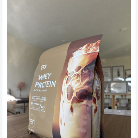
な
た
の
ト
レ
ー
ニ
ン
グ
写
真
を
大
募
集