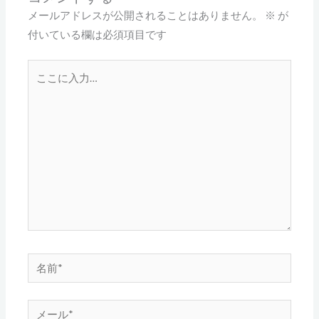
メールアドレスが公開されることはありません。
※
が
付いている欄は必須項目です
こ
こ
に
入
力…
名
前
*
メ