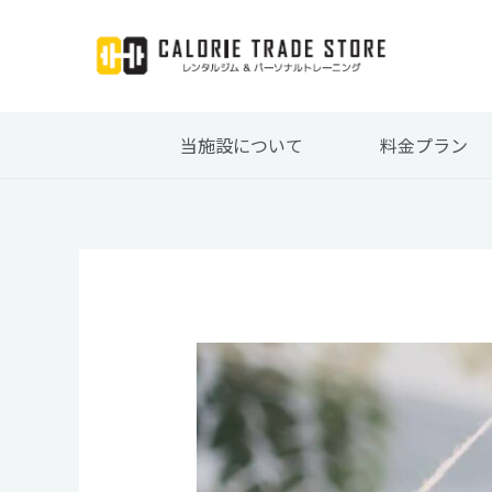
内
容
を
ス
キ
当施設について
料金プラン
ッ
プ