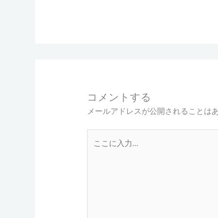
コメントする
メールアドレスが公開されることは
こ
こ
に
入
力…